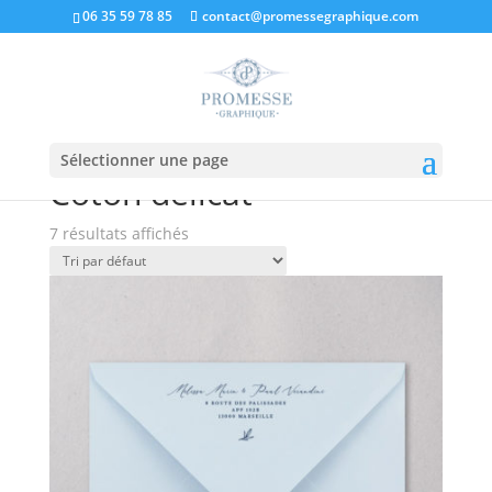
06 35 59 78 85
contact@promessegraphique.com
Sélectionner une page
Accueil
/ Coton délicat
Coton délicat
7 résultats affichés