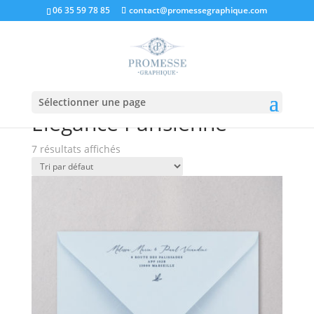
06 35 59 78 85
contact@promessegraphique.com
Sélectionner une page
Accueil
/ Élégance Parisienne
Élégance Parisienne
7 résultats affichés