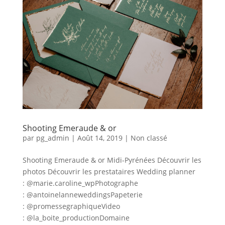
Shooting Emeraude & or
par
pg_admin
|
Août 14, 2019
|
Non classé
Shooting Emeraude & or Midi-Pyrénées Découvrir les
photos Découvrir les prestataires Wedding planner
: @marie.caroline_wp⁣Photographe
: @antoinelanneweddings⁣Papeterie
: @promessegraphique⁣Video
: @la_boite_production⁣Domaine