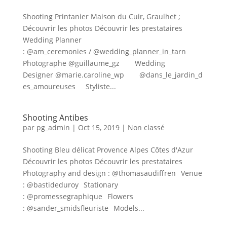
Shooting Printanier Maison du Cuir, Graulhet ;
Découvrir les photos Découvrir les prestataires
Wedding Planner
: @am_ceremonies / @wedding_planner_in_tarn⠀⠀⠀
Photographe @guillaume_gz⠀⠀⠀Wedding
Designer @marie.caroline_wp⠀⠀⠀@dans_le_jardin_d
es_amoureuses⠀⠀Styliste...
Shooting Antibes
par
pg_admin
|
Oct 15, 2019
|
Non classé
Shooting Bleu délicat Provence Alpes Côtes d'Azur
Découvrir les photos Découvrir les prestataires
Photography and design : @thomasaudiffren⁠⠀Venue
: @bastideduroy⁠⠀Stationary
: @promessegraphique⁠⠀Flowers
: @sander_smidsfleuriste⁠⠀Models...